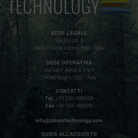
SEDE LEGALE
Via Zocchi, 2
24062 Costa Volpino (BG) – Italy
SEDE OPERATIVA
Via Sant’ Anna, 2 d/e/f
24060 Rogno (BG) – Italy
CONTATTI
Tel.
+39 035 988038
Fax
+39 035 988213
info@zibonitechnology.com
GUIDA ALL'ACQUISTO