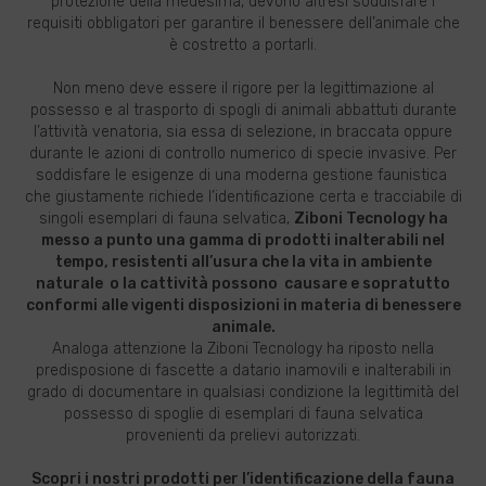
protezione della medesima, devono altresì soddisfare i
requisiti obbligatori per garantire il benessere dell’animale che
è costretto a portarli.
Non meno deve essere il rigore per la legittimazione al
possesso e al trasporto di spogli di animali abbattuti durante
l’attività venatoria, sia essa di selezione, in braccata oppure
durante le azioni di controllo numerico di specie invasive. Per
soddisfare le esigenze di una moderna gestione faunistica
che giustamente richiede l’identificazione certa e tracciabile di
singoli esemplari di fauna selvatica,
Ziboni Tecnology ha
messo a punto una gamma di prodotti inalterabili nel
tempo, resistenti all’usura che la vita in ambiente
naturale o la cattività possono causare e sopratutto
conformi alle vigenti disposizioni in materia di benessere
animale.
Analoga attenzione la Ziboni Tecnology ha riposto nella
predisposione di fascette a datario inamovili e inalterabili in
grado di documentare in qualsiasi condizione la legittimità del
possesso di spoglie di esemplari di fauna selvatica
provenienti da prelievi autorizzati.
Scopri i nostri prodotti per l’identificazione della fauna