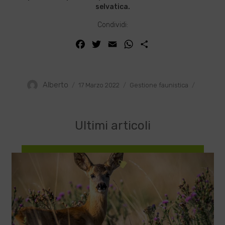
selvatica.
Condividi:
Facebook
Twitter
Email
WhatsApp
Condividi
Author
Posted
Categories
Alberto
17 Marzo 2022
Gestione faunistica
on
Ultimi articoli