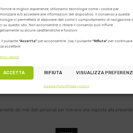
 fornire le migliori esperienze, utilizziamo tecnologie come i cookie per
orizzare e/o accedere alle informazioni del dispositivo. Il consenso a queste
nologie ci permetterà di elaborare dati come il comportamento di navigazione o
ci su questo sito. Non acconsentire o ritirare il consenso può influire
ativamente su alcune caratteristiche e funzioni.
 il pulsante
“Accetta”
per acconsentire. Usa il pulsante
“Rifiuta”
per continuare
za accettare.
tisci servizi
’assistenza
ACCETTA
RIFIUTA
VISUALIZZA PREFERENZ
da firmare ed inserire nel pacco, all’interno troverai le indica
assistenza e il modulo di reso
Cookie Policy
Privacy policy
sede operativa:
ZIBONI TECHNOLOGY SRL – Via Sant’Anna 
ento dei miei dati personali per ricevere una risposta alla presente 