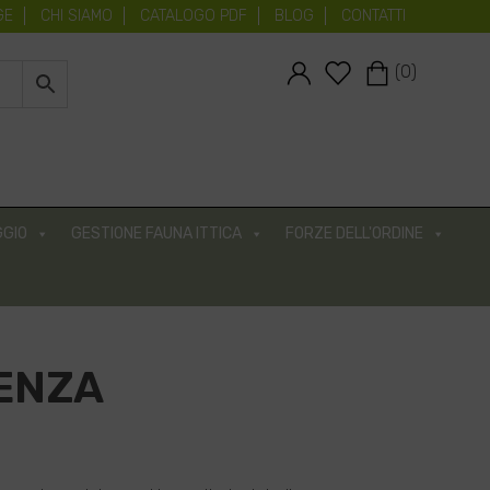
GE
CHI SIAMO
CATALOGO PDF
BLOG
CONTATTI
#
#
(0)
GIO
GESTIONE FAUNA ITTICA
FORZE DELL'ORDINE
TENZA