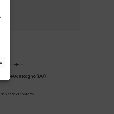
 ID
E
zioni complete
2-d, 24060 Rogno (BG)
richiesta di contatto.