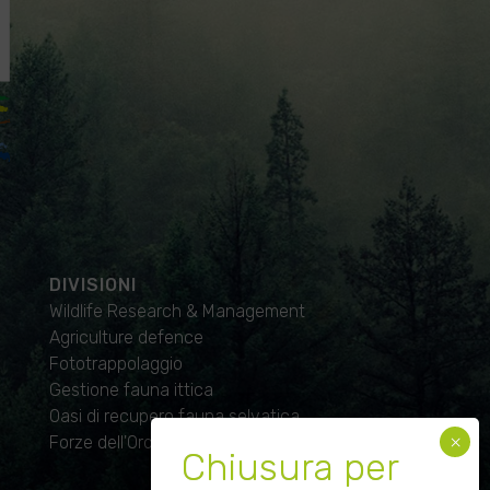
DIVISIONI
Wildlife Research & Management
Agriculture defence
Fototrappolaggio
Gestione fauna ittica
Oasi di recupero fauna selvatica
Forze dell'Ordine