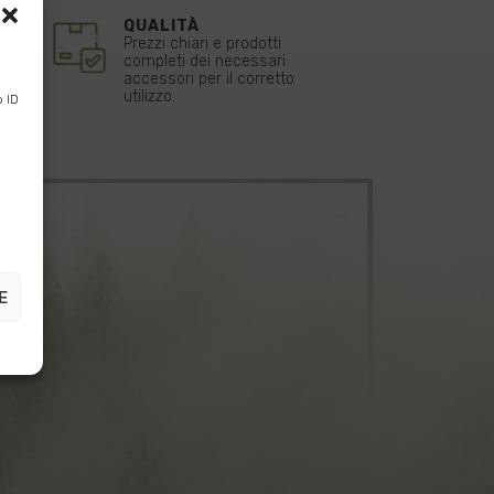
TI
QUALITÀ
tà
Prezzi chiari e prodotti
l
completi dei necessari
accessori per il corretto
utilizzo.
 ID
E