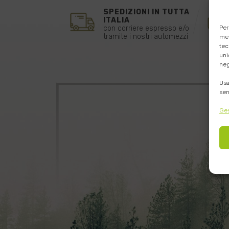
SPEDIZIONI IN TUTTA
ITALIA
Per
con corriere espresso e/o
tramite i nostri automezzi
mem
tec
uni
neg
Usa
sen
Ges