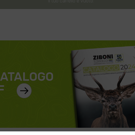
Il tuo carrello è vuoto.
ATALOGO
F