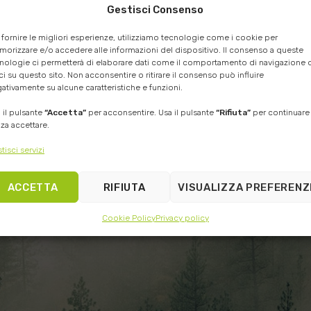
Gestisci Consenso
CORTESIA E
UTENTI SODDISFAT
PROFESSIONALITÀ
grazie a prodotti di quali
 fornire le migliori esperienze, utilizziamo tecnologie come i cookie per
del nostro Team ad
e ampiamente testati su
assistervi nelle scelte dei
territorio
orizzare e/o accedere alle informazioni del dispositivo. Il consenso a queste
migliori prodotti
nologie ci permetterà di elaborare dati come il comportamento di navigazione o
ci su questo sito. Non acconsentire o ritirare il consenso può influire
ativamente su alcune caratteristiche e funzioni.
 il pulsante
“Accetta”
per acconsentire. Usa il pulsante
“Rifiuta”
per continuare
za accettare.
tisci servizi
ACCETTA
RIFIUTA
VISUALIZZA PREFERENZ
Cookie Policy
Privacy policy