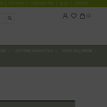
GE
CHI SIAMO
CATALOGO PDF
BLOG
CONTATTI
#
#
(0)
GIO
GESTIONE FAUNA ITTICA
FORZE DELL'ORDINE