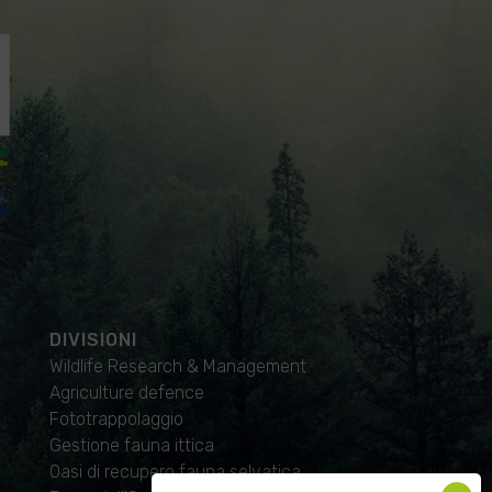
DIVISIONI
Wildlife Research & Management
Agriculture defence
Fototrappolaggio
Gestione fauna ittica
Oasi di recupero fauna selvatica