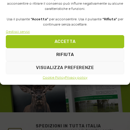
acconsentire o ritirare il consenso può influire negativamente su alcune
caratteristiche e funzioni.
Usa il pulsante
“Accetta”
per acconsentire. Usa il pulsante
“Rifiuta”
per
continuare senza accettare.
RICHIEDI QUI IL
CATALOGO
Gestisci servizi
PRODOTTI IN PDF
ACCETTA
RIFIUTA
VISUALIZZA PREFERENZE
Cookie Policy
Privacy policy
SPEDIZIONI IN TUTTA ITALIA