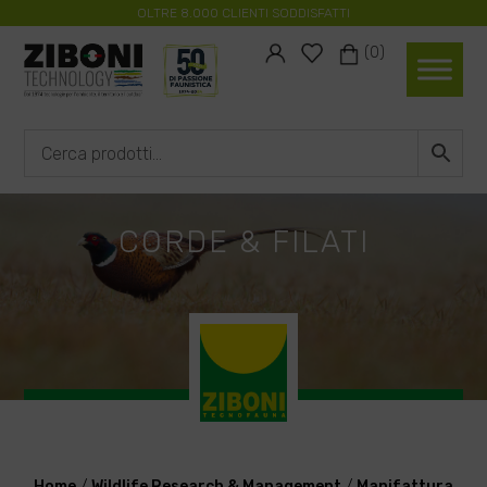
OLTRE 8.000 CLIENTI SODDISFATTI
#
#
(0)
CORDE & FILATI
Home
/
Wildlife Research & Management
/
Manifattura