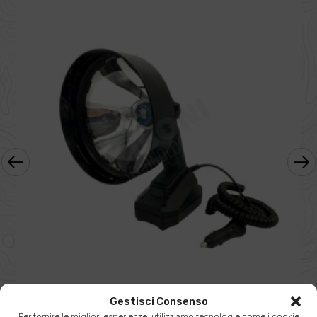
‹
›
FARO IDS AMPLILUX HID XENO – 170 MM
Gestisci Consenso
262,30
€
Per fornire le migliori esperienze, utilizziamo tecnologie come i cookie