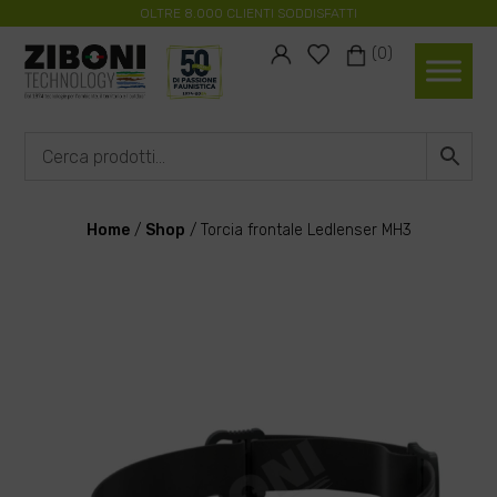
OLTRE 8.000 CLIENTI SODDISFATTI
#
#
(0)
Home
/
Shop
/
Torcia frontale Ledlenser MH3