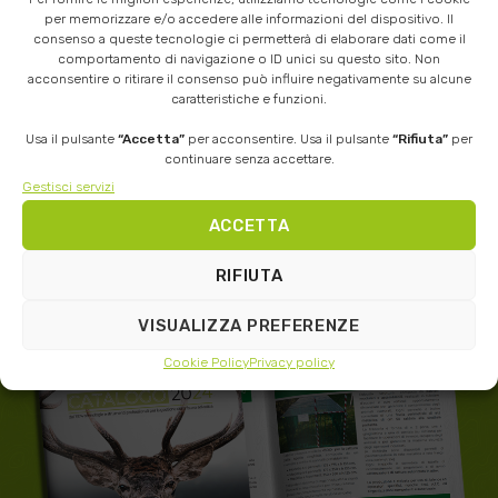
per memorizzare e/o accedere alle informazioni del dispositivo. Il
SCHEDA PRODOTTO
consenso a queste tecnologie ci permetterà di elaborare dati come il
comportamento di navigazione o ID unici su questo sito. Non
acconsentire o ritirare il consenso può influire negativamente su alcune
caratteristiche e funzioni.
Usa il pulsante
“Accetta”
per acconsentire. Usa il pulsante
“Rifiuta”
per
continuare senza accettare.
Gestisci servizi
ACCETTA
RICHIEDI QUI IL
CATALOGO
RIFIUTA
PRODOTTI IN PDF
VISUALIZZA PREFERENZE
Cookie Policy
Privacy policy