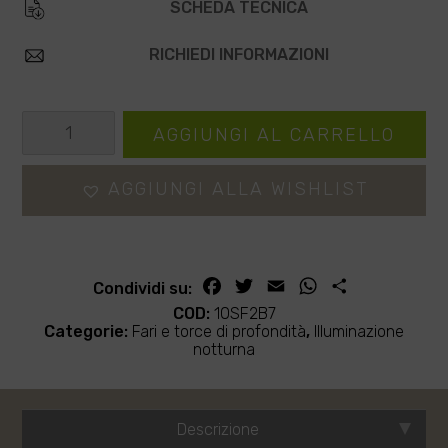
SCHEDA TECNICA
RICHIEDI INFORMAZIONI
Torcia
AGGIUNGI AL CARRELLO
frontale
Ledlenser
AGGIUNGI ALLA WISHLIST
MH3
quantità
Facebook
Twitter
Email
WhatsApp
Condividi
Condividi su:
COD:
10SF2B7
Categorie:
Fari e torce di profondità
,
Illuminazione
notturna
Descrizione