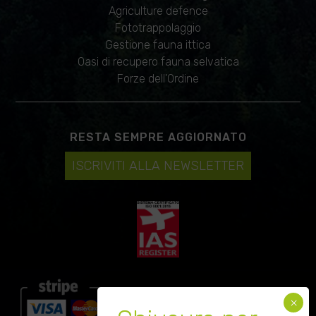
Agriculture defence
Fototrappolaggio
Gestione fauna ittica
Oasi di recupero fauna selvatica
Forze dell'Ordine
RESTA SEMPRE AGGIORNATO
ISCRIVITI ALLA NEWSLETTER