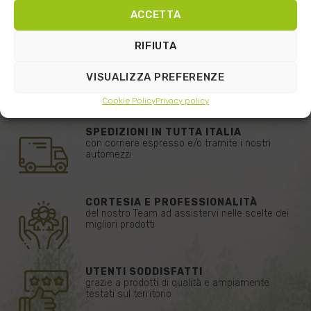
ACCETTA
RIFIUTA
VISUALIZZA PREFERENZE
Cookie Policy
Privacy policy
SPEDIZIONI IN TUTTA ITALIA
con corriere espresso e/o tramite i nostri
automezzi
CORTESIA E PROFESSIONALITÀ
del nostro Team ad assistervi nelle scelte dei
migliori prodotti
UTENTI SODDISFATTI
grazie a prodotti di qualità e ampiamente
testati sul territorio