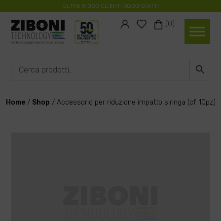
OLTRE 8.000 CLIENTI SODDISFATTI
#
#
(0)
Home
/
Shop
/
Accessorio per riduzione impatto siringa (cf. 10pz)