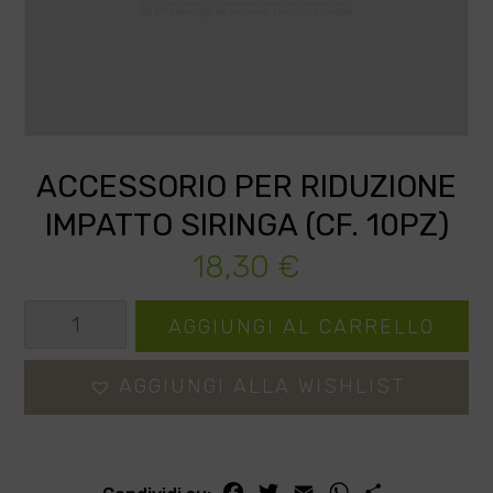
ACCESSORIO PER RIDUZIONE
IMPATTO SIRINGA (CF. 10PZ)
18,30
€
Accessorio
AGGIUNGI AL CARRELLO
per
riduzione
AGGIUNGI ALLA WISHLIST
impatto
siringa
(cf.
Facebook
Twitter
Email
WhatsApp
Condividi