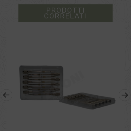
PRODOTTI
CORRELATI
‹
›