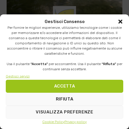
Gestisci Consenso
Per fornire le migliori esperienze, utilizziamo tecnologie come i cookie
per memorizzare e/o accedere alle informazioni del dispositivo. Il
GESTIONE FAUNA ITTICA
consenso a queste tecnologie ci permetterà di elaborare dati come il
Tecnologie per la gestione della fauna ittica
comportamento di navigazione o ID unici su questo sito. Non
acconsentire o ritirare il consenso può influire negativamente su alcune
VEDI TUTTO
caratteristiche e funzioni.
Usa il pulsante
“Accetta”
per acconsentire. Usa il pulsante
“Rifiuta”
per
continuare senza accettare.
Gestisci servizi
ACCETTA
RIFIUTA
VISUALIZZA PREFERENZE
Cookie Policy
Privacy policy