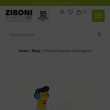
OLTRE 8.000 CLIENTI SODDISFATTI
#
#
(0)
Home
/
Shop
/
Programmazione fototrappola