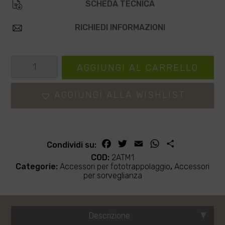
SCHEDA TECNICA
RICHIEDI INFORMAZIONI
Programmazione
AGGIUNGI AL CARRELLO
fototrappola
quantità
AGGIUNGI ALLA WISHLIST
Facebook
Twitter
Email
WhatsApp
Condividi
Condividi su:
COD:
2ATM1
Categorie:
Accessori per fototrappolaggio
,
Accessori
per sorveglianza
Descrizione