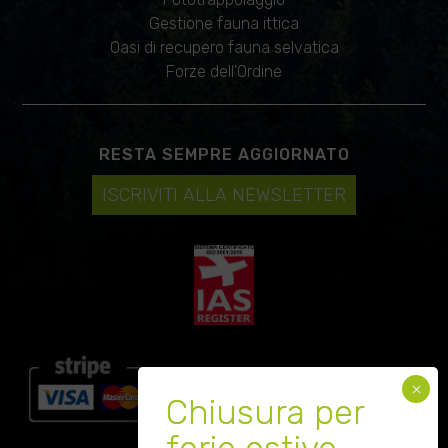
Gestione fauna ittica
Oasi di recupero fauna selvatica
Forze dell'Ordine
RESTA SEMPRE AGGIORNATO
ISCRIVITI ALLA NEWSLETTER