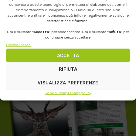
consenso a queste tecnologie ci permetterà di elaborare dati come il
comportamento di navigazione o ID unici su questo sito. Non
acconsentire o ritirare il consenso può influire negativamente su alcune
caratteristiche e funzioni.
Usa il pulsante
“Accetta”
per acconsentire. Usa il pulsante
“Rifiuta”
per
continuare senza accettare.
Gestisci servizi
RICHIEDI QUI IL
CATALOGO
ACCETTA
PRODOTTI IN PDF
RIFIUTA
VISUALIZZA PREFERENZE
Cookie Policy
Privacy policy