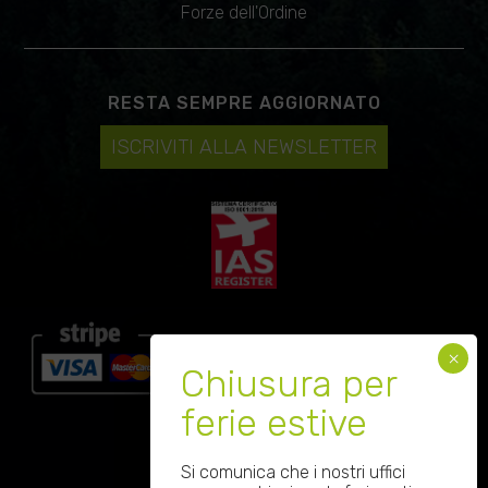
Forze dell'Ordine
RESTA SEMPRE AGGIORNATO
ISCRIVITI ALLA NEWSLETTER
SEGUICI SU
Si comunica che i nostri uffici