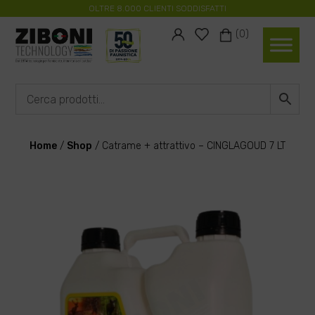
OLTRE 8.000 CLIENTI SODDISFATTI
#
#
(0)
Home
/
Shop
/
Catrame + attrattivo – CINGLAGOUD 7 LT