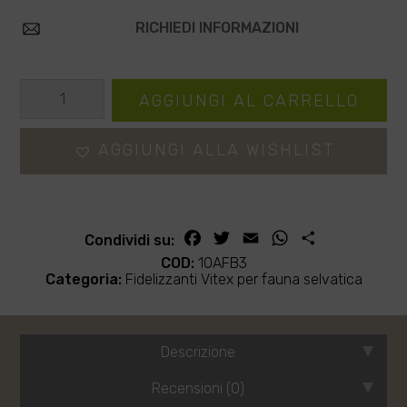
RICHIEDI INFORMAZIONI
Catrame
AGGIUNGI AL CARRELLO
+
attrattivo
AGGIUNGI ALLA WISHLIST
-
CINGLAGOUD
7
Facebook
Twitter
Email
WhatsApp
Condividi
Condividi su:
LT
COD:
10AFB3
quantità
Categoria:
Fidelizzanti Vitex per fauna selvatica
Descrizione
Recensioni (0)