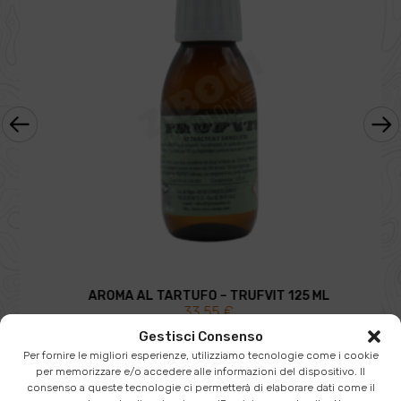
‹
›
AROMA AL TARTUFO – TRUFVIT 125 ML
33,55
€
Gestisci Consenso
SCHEDA PRODOTTO
Per fornire le migliori esperienze, utilizziamo tecnologie come i cookie
per memorizzare e/o accedere alle informazioni del dispositivo. Il
consenso a queste tecnologie ci permetterà di elaborare dati come il