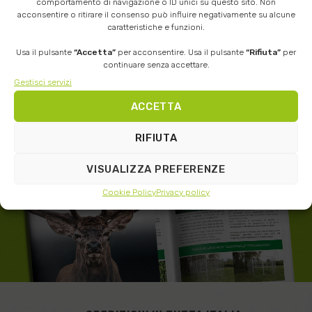
comportamento di navigazione o ID unici su questo sito. Non
acconsentire o ritirare il consenso può influire negativamente su alcune
caratteristiche e funzioni.
Usa il pulsante
“Accetta”
per acconsentire. Usa il pulsante
“Rifiuta”
per
continuare senza accettare.
RICHIEDI QUI IL
CATALOGO
Gestisci servizi
PRODOTTI IN PDF
ACCETTA
RIFIUTA
VISUALIZZA PREFERENZE
Cookie Policy
Privacy policy